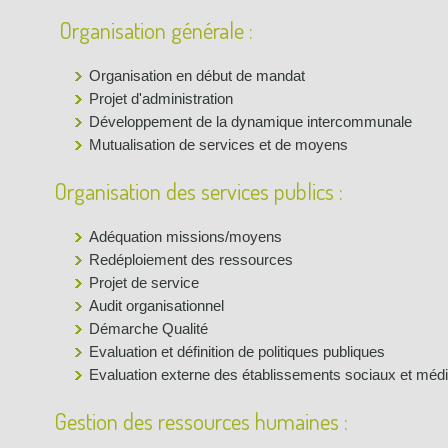
Organisation générale :
Organisation en début de mandat
Projet d'administration
Développement de la dynamique intercommunale
Mutualisation de services et de moyens
Organisation des services publics :
2023
09/10/2021
25/11/2021
ON CONSULTANTS ÉTAIT
UNE BOURSE OFFERTE PAR DURANTON
DURANTO
ENTÉ PAR YANNICK PIQUET-
CONSULTANTS À L'ENSEMBLE L'ILOT
PARTENAI
Adéquation missions/moyens
S ET ARNAUD...
BRASS
CAMPUS DE
Redéploiement des ressources
023
14/10/2021
28/10/202
Projet de service
URS VOEUX 2024
RETROUVEZ DURANTON CONSULTANTS
YANNICK 
AU 80ÈME CONGRÈS NATIONAL DU
3ÈME ÉMI
Audit organisationnel
SNDGCT ET AUX...
SOCIODY
Démarche Qualité
Evaluation et définition de politiques publiques
Evaluation externe des établissements sociaux et méd
Gestion des ressources humaines :