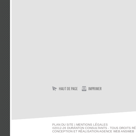
HAUT DE PAGE
IMPRIMER
PLAN DU SITE
|
MENTIONS LÉGALES
©2012-26 DURANTON CONSULTANTS - TOUS DROITS R
CONCEPTION ET RÉALISATION
AGENCE WEB ANSWEB