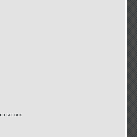
03/01/2019
N CONSULTANTS EST
NOUVELLE PUBLICATION DANS LA REVUE
RE DE LA 3ÈME ÉDITION DU
DU GESTIONNAIRE PUBLIC
...
26/07/2018
1
PUBLICATION DANS LA REVUE DU
PIQUET-BONFILS ANIME LA
GESTIONNAIRE PUBLIC
SSION DES 50 ANS DE LA
NAMIQUE
ico-sociaux