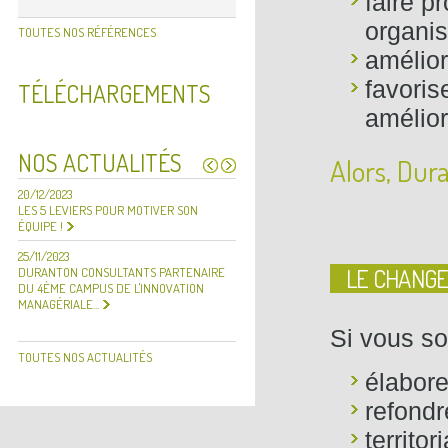
faire pr
organis
TOUTES NOS RÉFÉRENCES
amélior
favoris
TÉLÉCHARGEMENTS
amélior
NOS ACTUALITÉS
Alors, Dura
20/12/2023
30/09/2023
LES 5 LEVIERS POUR MOTIVER SON
DURANTON CONSULTANTS ÉTAIT
ÉQUIPE !
REPRÉSENTÉ PAR YANNICK PIQUET-
BONFILS ET ARNAUD...
25/11/2023
LE CHANG
DURANTON CONSULTANTS PARTENAIRE
20/12/2023
DU 4ÈME CAMPUS DE L'INNOVATION
MEILLEURS VOEUX 2024
MANAGÉRIALE...
Si vous so
TOUTES NOS ACTUALITÉS
élabore
refond
territo