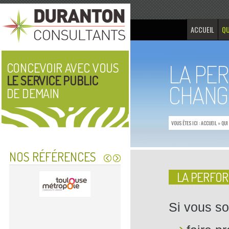
ACCUEIL
QU
LA PE
CONCEVOIR AVEC VOUS
LE SERVICE PUBLIC
CHANG
DE DEMAIN
VOUS ÊTES ICI :
ACCUEIL
»
QUI
NOS RÉFÉRENCES
LA PERFO
Si vous so