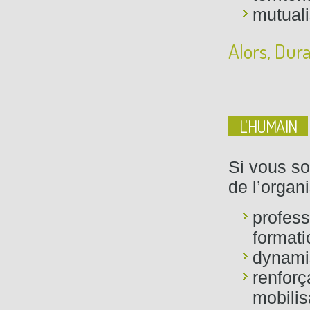
mutuali
Alors, Dur
L'HUMAIN
Si vous so
de l’organ
profess
formati
dynami
renforç
mobilis